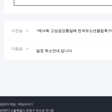
이전글
“제10회 고성금강통일배 전국유소년클럽축구대회
다음글
일정 취소안내 입니다
담당자 메일 : 메일보내기
(03407) 서울특별시 은평구 연서로 30 1층